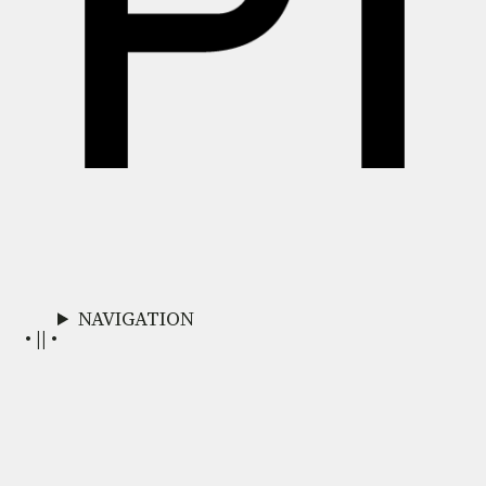
NAVIGATION
• || •