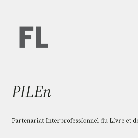
Aller
au
contenu
PILEn
Partenariat Interprofessionnel du Livre et d