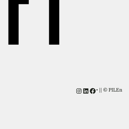
Instagram
LinkedIn
Facebook
• || © PILEn